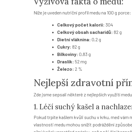
Výživová fakta o medu:
Níže je uveden nutriční profil medu na 100 g porce:
Celkový počet kalorií:
304
Celkový obsah sacharidů:
82 g
Dietní vláknina:
0,2 g
Cukry:
82 g
Bílkoviny:
0,83 g
Draslík:
52 mg
Železo:
2 %
Nejlepší zdravotní př
Zde jsme sepsali některé z nejlepších využití medu
1. Léčí suchý kašel a nachlaze
Pokud trpíte kašlem kvůli suchu v krku, med vám
vlastnosti
medu mohou snížit podráždění způsoben
silný kašel uprostřed spánku, což z něj činí bezpečn