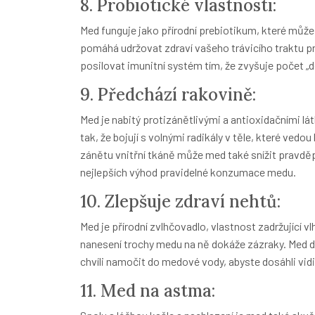
8. Probiotické vlastnosti:
Med funguje jako přírodní prebiotikum, které může 
pomáhá udržovat zdraví vašeho trávicího traktu pr
posilovat imunitní systém tím, že zvyšuje počet „do
9. Předchází rakovině:
Med je nabitý protizánětlivými a antioxidačními lá
tak, že bojují s volnými radikály v těle, které ved
zánětu vnitřní tkáně může med také snížit pravdě
nejlepších výhod pravidelné konzumace medu.
10. Zlepšuje zdraví nehtů:
Med je přírodní zvlhčovadlo, vlastnost zadržující 
nanesení trochy medu na ně dokáže zázraky. Med dok
chvíli namočit do medové vody, abyste dosáhli vi
11. Med na astma: