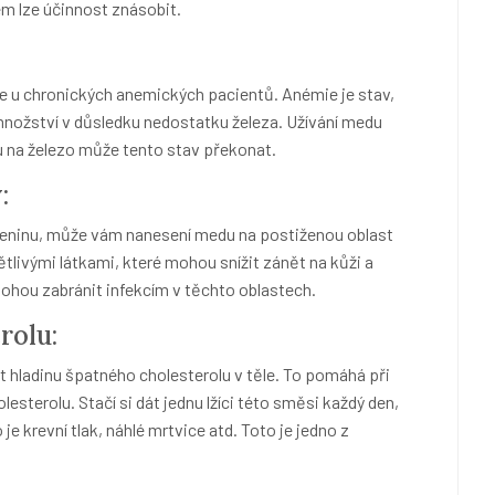
m lze účinnost znásobit.
e u chronických anemických pacientů. Anémie je stav,
nožství v důsledku nedostatku železa. Užívání medu
 na železo může tento stav překonat.
:
leninu, může vám nanesení medu na postiženou oblast
tlivými látkami, které mohou snížit zánět na kůži a
mohou zabránit infekcím v těchto oblastech.
rolu:
t hladinu špatného cholesterolu v těle. To pomáhá při
sterolu. Stačí si dát jednu lžíci této směsi každý den,
je krevní tlak, náhlé mrtvice atd. Toto je jedno z