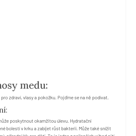
ínosy medu:
 pro zdraví, vlasy a pokožku. Pojďme se na ně podívat.
ní:
 může poskytnout okamžitou úlevu. Hydratační
é bolestí v krku
a zabíjet růst bakterií. Může také snížit
ý, přírodní lék pro děti. To je jedna z
nejlepších výhod pití