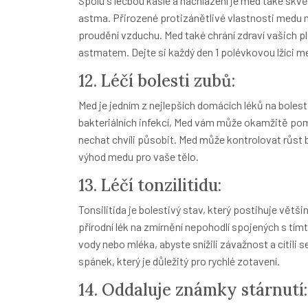
Spolu s léčbou kašle a nachlazení je med také skvě
astma. Přirozené protizánětlivé vlastnosti medu 
proudění vzduchu. Med také chrání zdraví vašich p
astmatem. Dejte si každý den 1 polévkovou lžíci me
12. Léčí bolesti zubů:
Med je jedním z nejlepších domácích léků na boles
bakteriálních infekcí, Med vám může okamžitě po
nechat chvíli působit. Med může kontrolovat růst bak
výhod medu pro vaše tělo.
13. Léčí tonzilitidu:
Tonsilitida je bolestivý stav, který postihuje větši
přírodní lék na zmírnění nepohodlí spojených s tím
vody nebo mléka, abyste snížili závažnost a cítili
spánek, který je důležitý pro rychlé zotavení.
14. Oddaluje známky stárnutí: