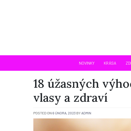
Skip
to
content
Pouze ženy – D
NOVINKY
KRÁSA
ZD
18 úžasných výho
vlasy a zdraví
POSTED ON
6 ÚNORA, 2023
BY
ADMIN