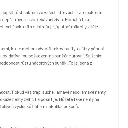
zlepšit růst bakterií ve vašich střevech. Tato bakterie
o lepší trávení a vstřebávání živin. Pomáhá také
brých“ bakterií a odstraňuje „špatné“ mikroby v těle.
tkami, které mohou odvrátit rakovinu. Tyto látky působí
ou k oxidativnímu poškození na buněčné úrovni. Snížením
podobnost růstu nádorových buněk. To je jedna z
vlhkost. Pokud vás trápí suché, lámavé nebo lámavé nehty,
áže nehty zvlhčit a posílit je. Můžete také nehty na
ditelných výsledků během několika pokusů.