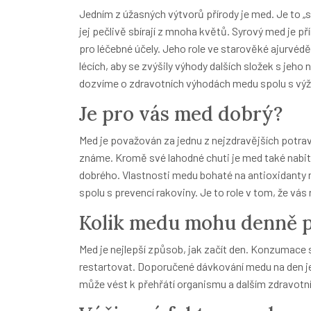
Jedním z úžasných výtvorů přírody je med.
Je to „
jej pečlivě sbírají z mnoha květů.
Syrový med je pří
pro léčebné účely.
Jeho role ve starověké ajurvédě
lécích, aby se zvýšily výhody dalších složek s jeh
dozvíme o zdravotních výhodách medu spolu s výži
Je pro vás med dobrý?
Med je považován za jednu z nejzdravějších potravin
známe. Kromě své lahodné chuti je med také nabit
dobrého. Vlastnosti medu bohaté na antioxidanty
spolu s prevencí rakoviny. Je to role v tom, že vás
Kolik medu mohu denně p
Med je nejlepší způsob, jak začít den. Konzumace 
restartovat. Doporučené dávkování medu na den 
může vést k přehřátí organismu a dalším zdravot