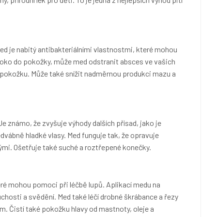
ed je nabitý antibakteriálními vlastnostmi, které mohou
hluboko do pokožky, může med odstranit absces ve vašich
ro pokožku. Může také snížit nadměrnou produkci mazu a
 známo, že zvyšuje výhody dalších přísad, jako je
hedvábně hladké vlasy. Med funguje tak, že opravuje
lými. Ošetřuje také suché a roztřepené konečky.
eré mohou pomoci při léčbě lupů. Aplikací medu na
hosti a svědění. Med také léčí drobné škrábance a řezy
 Čistí také pokožku hlavy od mastnoty, oleje a