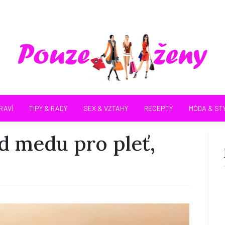
ámský web, kam mohou
RAVÍ
TIPY & RADY
SEX & VZTAHY
RECEPTY
MÓDA & ST
d medu pro pleť,