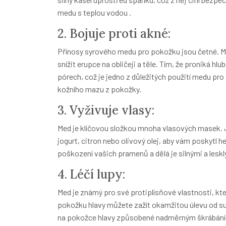
medu s teplou vodou
.
2. Bojuje proti akné:
Přínosy syrového medu pro pokožku
jsou četné. M
snížit erupce na obličeji a těle. Tím, že proniká 
pórech, což je jedno z důležitých použití medu p
kožního mazu z pokožky.
3. Vyživuje vlasy:
Med je klíčovou složkou mnoha vlasových masek. Je
jogurt, citron nebo olivový olej, aby vám poskytl 
poškození vašich pramenů a dělá je silnými a lesk
4. Léčí lupy:
Med je známý pro své protiplísňové vlastnosti, kt
pokožku hlavy můžete zažít okamžitou úlevu od suc
na pokožce hlavy způsobené nadměrným škrábáním.