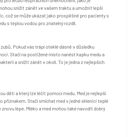
lý pro léčbu respiračních onemocnění, jako je
mohou snížit zánět ve vašem traktu a umožnit lepší
lic, což se může ukázat jako prospěšné pro pacienty s
du s teplou vodou pro znatelný rozdíl.
t zubů. Pokud vás trápí oteklé dásně v důsledku
moci. Stačí na postižené místo nanést kapku medu a
terií a snížit zánět v okolí. To je jedna z nejlepších
nou děti a který lze léčit pomocí medu. Med je nejlepší
to příznakem. Stačí smíchat med v jedné sklenici teplé
 se znovu lépe. Mléko a med mohou také navodit dobrý