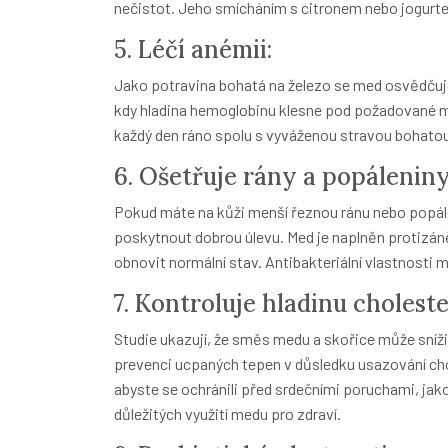
nečistot. Jeho smícháním s citronem nebo jogurte
5. Léčí anémii:
Jako potravina bohatá na železo se med osvědčuj
kdy hladina hemoglobinu klesne pod požadované m
každý den ráno spolu s vyváženou stravou bohatou
6. Ošetřuje rány a popáleniny
Pokud máte na kůži menší řeznou ránu nebo popá
poskytnout dobrou úlevu. Med je naplněn protizáně
obnovit normální stav. Antibakteriální vlastnosti 
7. Kontroluje hladinu choleste
Studie ukazují, že směs medu a skořice může sníži
prevenci ucpaných tepen v důsledku usazování chole
abyste se ochránili před srdečními poruchami, jako 
důležitých využití medu pro zdraví.