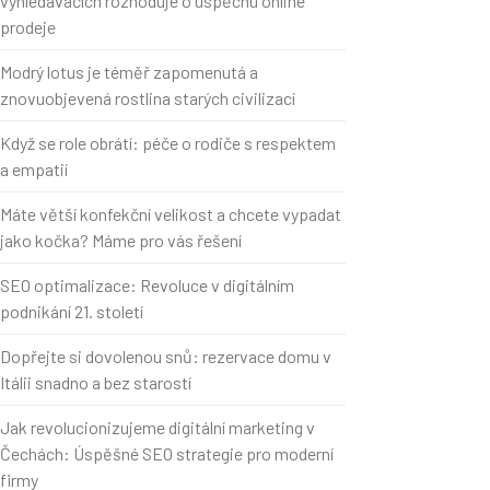
vyhledávačích rozhoduje o úspěchu online
prodeje
Modrý lotus je téměř zapomenutá a
znovuobjevená rostlina starých civilizací
Když se role obrátí: péče o rodiče s respektem
a empatií
Máte větší konfekční velikost a chcete vypadat
jako kočka? Máme pro vás řešení
SEO optimalizace: Revoluce v digitálním
podnikání 21. století
Dopřejte si dovolenou snů: rezervace domu v
Itálii snadno a bez starostí
Jak revolucionizujeme digitální marketing v
Čechách: Úspěšné SEO strategie pro moderní
firmy