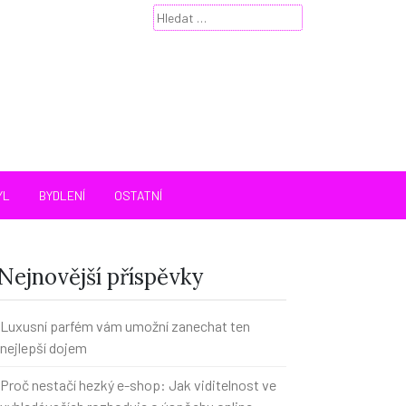
Vyhledávání
 pouze ženy
YL
BYDLENÍ
OSTATNÍ
Nejnovější příspěvky
Luxusní parfém vám umožní zanechat ten
nejlepší dojem
Proč nestačí hezký e-shop: Jak viditelnost ve