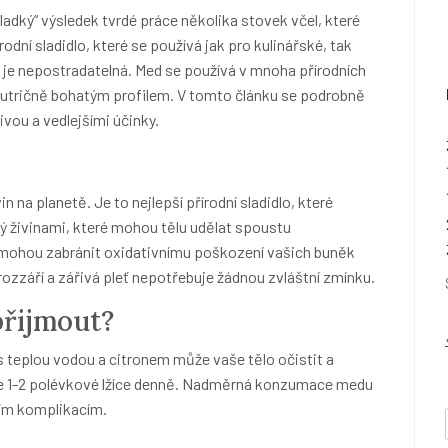
sladký“ výsledek tvrdé práce několika stovek včel, které
rodní sladidlo, které se používá jak pro kulinářské, tak
 je nepostradatelná.
Med se používá v mnoha přírodních
o nutričně bohatým profilem.
V tomto článku se podrobně
vou a vedlejšími účinky.
 na planetě. Je to nejlepší přírodní sladidlo, které
ý živinami, které mohou tělu udělat spoustu
 mohou zabránit oxidativnímu poškození vašich buněk
 rozzáří a zářivá pleť nepotřebuje žádnou zvláštní zmínku.
řijmout?
s teplou vodou a citronem může vaše tělo očistit a
je 1-2 polévkové lžíce denně. Nadměrná konzumace medu
ním komplikacím.